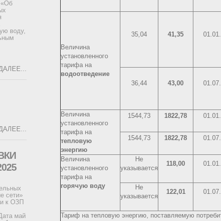
 «Об
ых
я
ую воду,
35,04
41,35
01.01
ьным
Величина
]
установленного
тарифа на
ДАЛЕЕ...
водоотведение
36,44
43,00
01.07
Величина
1544,73
1822,78
01.01
установленного
ДАЛЕЕ...
тарифа на
1544,73
1822,78
01.07
тепловую
энергию
ВКИ
Величина
Не
118,00
01.01
025
установленного
указывается
тарифа на
горячую воду
Не
тельных
122,01
01.07
е сети»
указывается
ки к ОЗП
Тариф на тепловую энергию, поставляемую потребит
Дата май