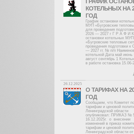
ГРАФИК ОСТАНО
КОТЕЛЬНЫХ НА 2
ГОД
График остановки котель
МУП «Бугровские тепловы
для проведения подготов
2026 — 2027 г Г Р А Ф И К
остановки котельных МУП
«Бугровские тепловые се
проведения подготовки к 
— 2027 гг. № п/п Наимено
котельной Дата май июнь
август сентябрь 1 Котель
в работе остановка 15.06-
26.12.2025
О ТАРИФАХ НА 2
ГОД
Сообщаем, что Комитет п
тарифам и ценовой полит
Ленинградской области
опубликовал: ПРИКАЗ № 5
16.12.2025г. о внесении
изменений в приказ комит
тарифам и ценовой полит
Ленинградской области от