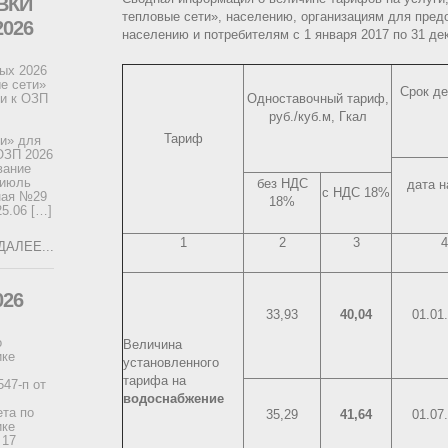
ВКИ
тепловые сети», населению, организациям для пре
026
населению и потребителям с 1 января 2017 по 31 дек
ных 2026
е сети»
Срок де
Одноставочный тариф,
ки к ОЗП
руб./куб.м, Гкал
Тариф
ти» для
ОЗП 2026
вание
 июль
без НДС
дата н
с НДС 18%
ная №29
18%
25.06 […]
1
2
3
4
ДАЛЕЕ...
026
33,93
40,04
01.01
о
Величина
ике
установленного
тарифа на
47-п от
водоснабжение
ета по
35,29
41,64
01.07
ике
 17