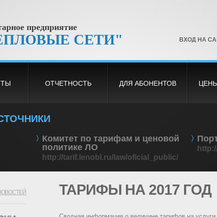
арное предприятие
ЕПЛОВЫЕ СЕТИ"
ВХОД НА С
НТЫ
ОТЧЕТНОСТЬ
ДЛЯ АБОНЕНТОВ
ЦЕНЫ
СТОЧНИКИ
Комитет по тарифам и ценовой
Порт
политике ЛО
http:
http://tarif.lenobl.ru/law/oficial_public/
ТАРИФЫ НА 2017 ГОД
НОВОСТЕЙ
Сводная информация о величине тарифов на услуги