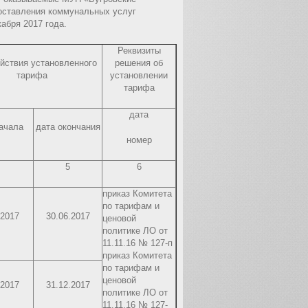
доставления коммунальных услуг
абря 2017 года.
Реквизиты
йствия установленного
решения об
тарифа
установлении
тарифа
дата
ачала
дата окончания
номер
5
6
приказ Комитета
по тарифам и
.2017
30.06.2017
ценовой
политике ЛО от
11.11.16 № 127-п
приказ Комитета
по тарифам и
ценовой
.2017
31.12.2017
политике ЛО от
11.11.16 № 127-