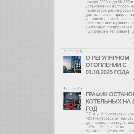
ноября 2023 года № 153-п
установлении долгосрочн
параметров регулировани
деятельности, тарифов на
тепловую энергию и горяч
поставляемые муниципал
унитарным предприятием
«Бугровские тепловые […
29.09.2025
О РЕГУЛЯРНОМ
ОТОПЛЕНИИ С
01.10.2025 ГОДА
19.06.2025
ГРАФИК ОСТАНО
КОТЕЛЬНЫХ НА 2
ГОД
Г Р А Ф И К остановки ко
МУП «Бугровские тепловы
для проведения подготов
2025 — 2026 гг. № п/п
Наименование котельной 